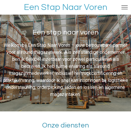
Een Stap Naar Voren
Ga
direct
naar
de
Een stap naar voren
hoofdinhoud
Welkom bij Een Stap Naar Voren – jouw betrouwbare partner
voor allround magazijnwerk. Als zelfstandige ondernemer
ben ik flexibel inzetbaar voor zowel particulieren als
bedrijven. Ik heb ruime ervaring als allround
magazijnmedewerker, inclusief heftruckcertificering en
praktijkervaring, waardoor ik snel kan inspringen bij logistieke
ondersteuning, orderpicking, laden en lossen en algemene
magazijntaken.
Onze diensten