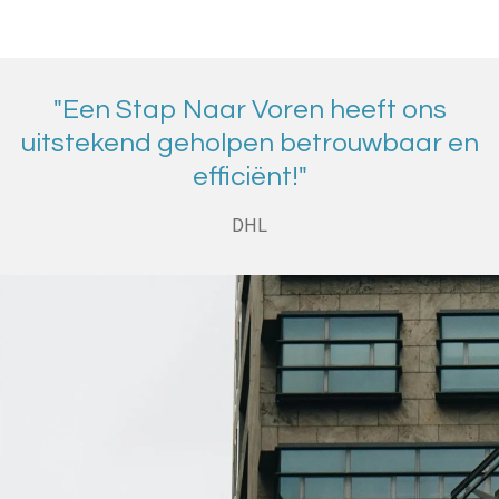
"Een Stap Naar Voren heeft ons
uitstekend geholpen betrouwbaar en
efficiënt!"
DHL